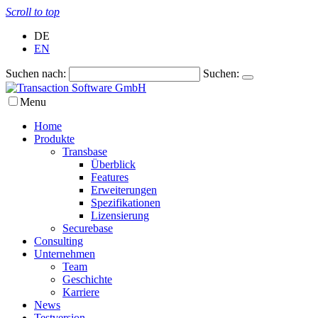
Scroll to top
DE
EN
Suchen nach:
Suchen:
Menu
Home
Produkte
Transbase
Überblick
Features
Erweiterungen
Spezifikationen
Lizensierung
Securebase
Consulting
Unternehmen
Team
Geschichte
Karriere
News
Testversion